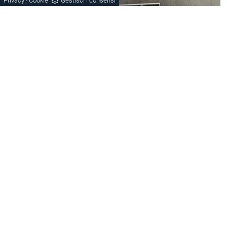
Privacy
Cookie
Gestisci i consensi
-
Produzione
made in Italy
In provincia di Vicenza il nostro mobilificio è
punto di riferimento per chi desidera arredare
casa con proposte di qualità e design e cerca