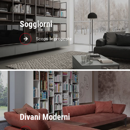
Soggiorni
Arreda il tuo soggiorno con pareti attrezzate,
Scopri le proposte
librerie e mobili TV delle migliori marche.
Divani Moderni
Componi il tuo divano con i nostri imbottiti e scegli