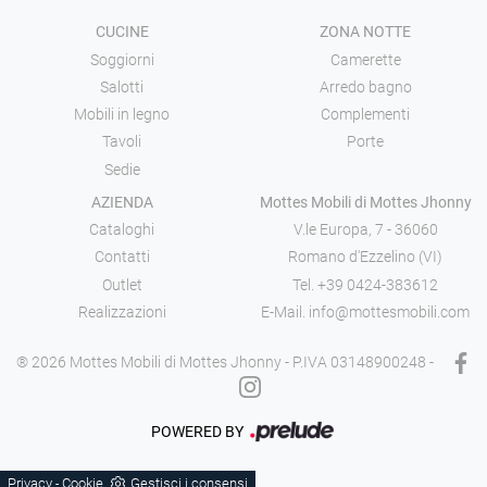
CUCINE
ZONA NOTTE
Soggiorni
Camerette
Salotti
Arredo bagno
Mobili in legno
Complementi
Tavoli
Porte
Sedie
AZIENDA
Mottes Mobili di Mottes Jhonny
Cataloghi
V.le Europa, 7 - 36060
Contatti
Romano d'Ezzelino (VI)
Outlet
Tel.
+39 0424-383612
Realizzazioni
E-Mail.
info@mottesmobili.com
® 2026 Mottes Mobili di Mottes Jhonny - P.IVA 03148900248 -
POWERED BY
Privacy
Cookie
Gestisci i consensi
-