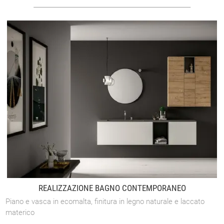
REALIZZAZIONE BAGNO CONTEMPORANEO
Piano e vasca in ecomalta, finitura in legno naturale e laccato
materico