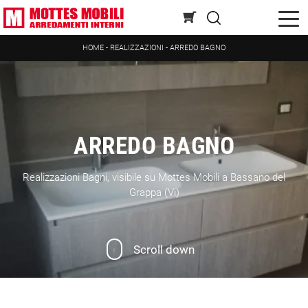
HOME
-
REALIZZAZIONI
-
ARREDO BAGNO
ARREDO BAGNO
Realizzazioni Bagni, visibile su Mottes Mobili a Bassano del
Grappa (Vi)
Scroll down