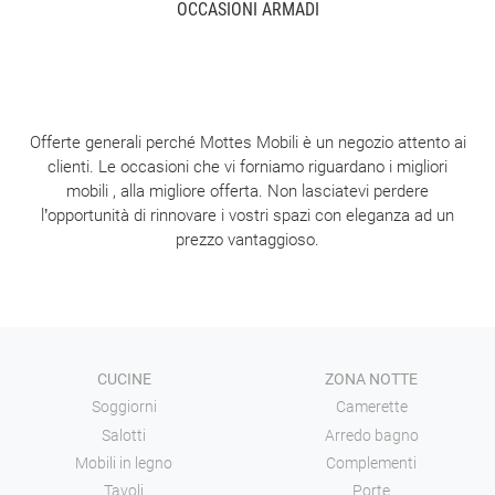
OCCASIONI ARMADI
Offerte generali perché Mottes Mobili è un negozio attento ai
clienti. Le occasioni che vi forniamo riguardano i migliori
mobili , alla migliore offerta. Non lasciatevi perdere
l’opportunità di rinnovare i vostri spazi con eleganza ad un
prezzo vantaggioso.
CUCINE
ZONA NOTTE
Soggiorni
Camerette
Salotti
Arredo bagno
Mobili in legno
Complementi
Tavoli
Porte