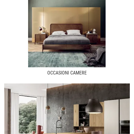
OCCASIONI CAMERE