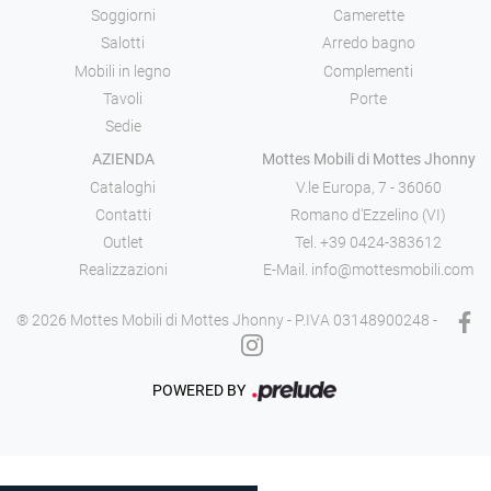
Soggiorni
Camerette
Salotti
Arredo bagno
Mobili in legno
Complementi
Tavoli
Porte
Sedie
AZIENDA
Mottes Mobili di Mottes Jhonny
Cataloghi
V.le Europa, 7 - 36060
Contatti
Romano d'Ezzelino (VI)
Outlet
Tel.
+39 0424-383612
Realizzazioni
E-Mail.
info@mottesmobili.com
® 2026 Mottes Mobili di Mottes Jhonny - P.IVA 03148900248 -
POWERED BY