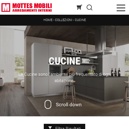
HOME
-
COLLEZIONI
-
CUCINE
CUCINE
Le Cucine sono l'ambiente più frequentato di ogni
abitazione.
Scroll down
Filtra Risultati