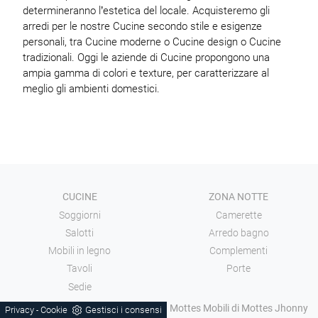
determineranno l’estetica del locale. Acquisteremo gli
arredi per le nostre Cucine secondo stile e esigenze
personali, tra Cucine moderne o Cucine design o Cucine
tradizionali. Oggi le aziende di Cucine propongono una
ampia gamma di colori e texture, per caratterizzare al
meglio gli ambienti domestici.
CUCINE
ZONA NOTTE
Soggiorni
Camerette
Salotti
Arredo bagno
Mobili in legno
Complementi
Tavoli
Porte
Sedie
AZIENDA
Mottes Mobili di Mottes Jhonny
Privacy
Cookie
Gestisci i consensi
-