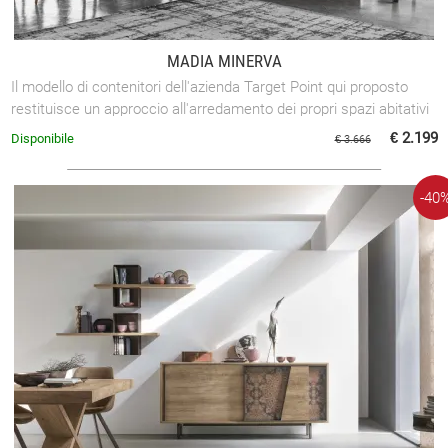
MADIA MINERVA
Il modello di contenitori dell'azienda Target Point qui proposto
restituisce un approccio all'arredamento dei propri spazi abitativi
che sceglie ...
€ 2.199
Disponibile
€ 3.666
-40