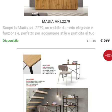
MADIA ART.2279
Scopri la Madia art. 2279, un mobile d'arredo elegante e
funzionale, perfetto per aggiungere stile e praticità al tuo
ambiente domestico.
€ 699
Disponibile
€ 1.166
-40