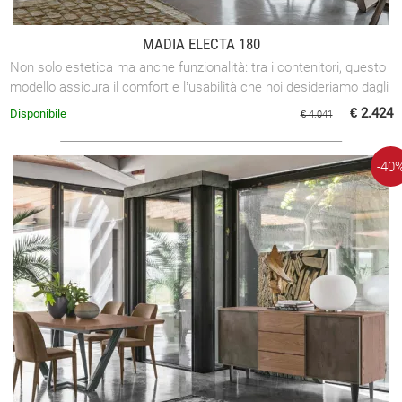
MADIA ELECTA 180
Non solo estetica ma anche funzionalità: tra i contenitori, questo
modello assicura il comfort e l’usabilità che noi desideriamo dagli
arredi della ...
€ 2.424
Disponibile
€ 4.041
-40