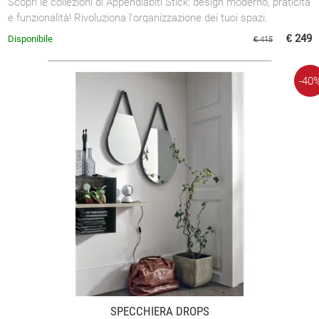
Scopri le collezioni di Appendiabiti Stick: design moderno, praticità
e funzionalità! Rivoluziona l'organizzazione dei tuoi spazi.
€ 249
Disponibile
€ 415
-40
SPECCHIERA DROPS