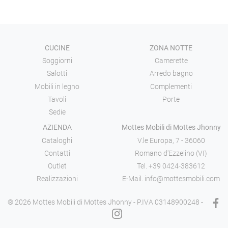
CUCINE
ZONA NOTTE
Soggiorni
Camerette
Salotti
Arredo bagno
Mobili in legno
Complementi
Tavoli
Porte
Sedie
AZIENDA
Mottes Mobili di Mottes Jhonny
Cataloghi
V.le Europa, 7 - 36060
Contatti
Romano d'Ezzelino (VI)
Outlet
Tel.
+39 0424-383612
Realizzazioni
E-Mail.
info@mottesmobili.com
® 2026 Mottes Mobili di Mottes Jhonny - P.IVA 03148900248 -