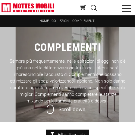
HOME
-
COLLEZIONI
-
COMPLEMENTI
COMPLEMENTI
Sempre più frequentemente, nelle abitazioni di oggi, non c'è
più una netta differenziazione fra i locali interni: sarà
imprescindibile l'acquisto di Complementi che possano
ottimizzare gli spazi valorizzandoli appieno. Non solo danno
carattere agli interni, ma rivestono funzioni specifiche: solo
i migliori Complementi sanno completare le stanze,
mixando perfettamente praticità e design.
Scroll down
Filtra Risultati