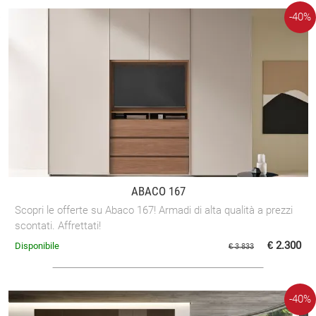
-40%
ABACO 167
Scopri le offerte su Abaco 167! Armadi di alta qualità a prezzi
scontati. Affrettati!
€ 2.300
Disponibile
€ 3.833
-40%