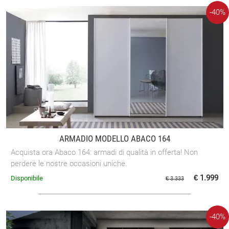
-40%
ARMADIO MODELLO ABACO 164
Acquista ora Abaco 164: armadi di qualità in offerta! Non
perdere le nostre occasioni uniche.
€ 1.999
Disponibile
€ 3.333
-40%