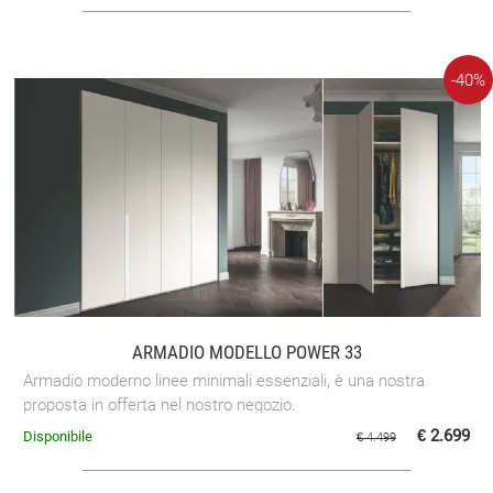
-40%
ARMADIO MODELLO POWER 33
Armadio moderno linee minimali essenziali, è una nostra
proposta in offerta nel nostro negozio.
€ 2.699
Disponibile
€ 4.499