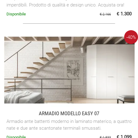
imperdibili. Prodotto di qualità e design unico. Acquista ora!
€ 1.300
Disponibile
€ 2.166
-40%
ARMADIO MODELLO EASY 07
Armadio ante battenti moderno in laminato materico, a quattro
nate e due ante scantonate terminali smussati.
€ 1.099
Disponibile
€ 1.833