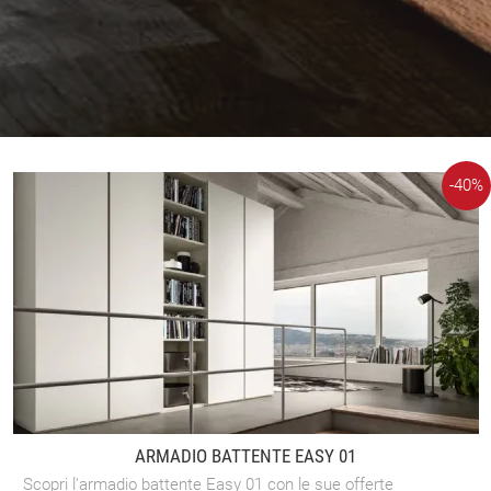
-40%
ARMADIO BATTENTE EASY 01
Scopri l'armadio battente Easy 01 con le sue offerte