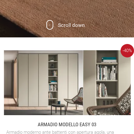
Scroll down
-40%
ARMADIO MODELLO EASY 03
Armadio moderno ante battenti con apertura agola, una