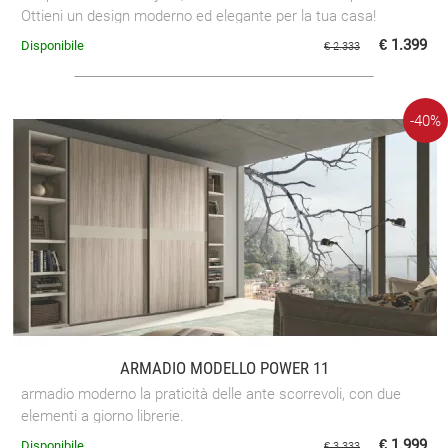
Ottieni un design moderno ed elegante per la tua casa!
€ 1.399
Disponibile
€ 2.333
-40%
ARMADIO MODELLO POWER 11
armadio moderno la praticità delle ante scorrevoli, con due
elementi a giorno librerie.
€ 1.999
Disponibile
€ 3.333