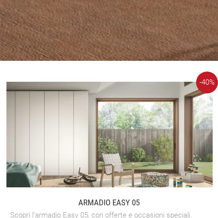
-40%
ARMADIO EASY 05
Scopri l'armadio Easy 05, con offerte e occasioni speciali.