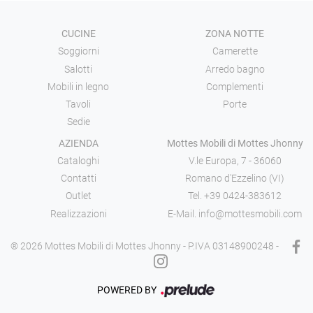
CUCINE
ZONA NOTTE
Soggiorni
Camerette
Salotti
Arredo bagno
Mobili in legno
Complementi
Tavoli
Porte
Sedie
AZIENDA
Mottes Mobili di Mottes Jhonny
Cataloghi
V.le Europa, 7 - 36060
Contatti
Romano d'Ezzelino (VI)
Outlet
Tel.
+39 0424-383612
Realizzazioni
E-Mail.
info@mottesmobili.com
® 2026 Mottes Mobili di Mottes Jhonny - P.IVA 03148900248 -
POWERED BY