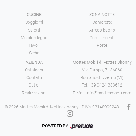
CUCINE
ZONA NOTTE
Soggiorni
Camerette
Salotti
Arredo bagno
Mobili in legno
Complementi
Tavoli
Porte
Sedie
AZIENDA
Mottes Mobili di Mottes Jhonny
Cataloghi
V.le Europa, 7 - 36060
Contatti
Romano d'Ezzelino (VI)
Outlet
Tel.
+39 0424-383612
Realizzazioni
E-Mail.
info@mottesmobili.com
® 2026 Mottes Mobili di Mottes Jhonny - P.IVA 03148900248 -
POWERED BY