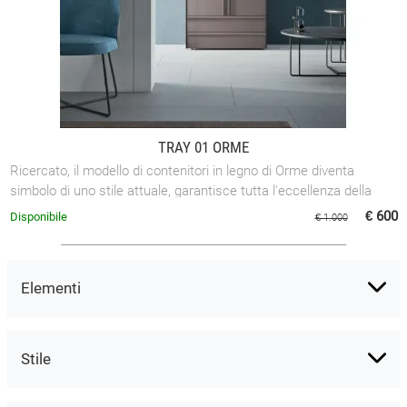
TRAY 01 ORME
Ricercato, il modello di contenitori in legno di Orme diventa
simbolo di uno stile attuale, garantisce tutta l'eccellenza della
marca Orme. La ...
€ 600
Disponibile
€ 1.000
Elementi
Stile