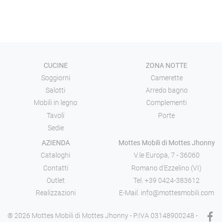
CUCINE
ZONA NOTTE
Soggiorni
Camerette
Salotti
Arredo bagno
Mobili in legno
Complementi
Tavoli
Porte
Sedie
AZIENDA
Mottes Mobili di Mottes Jhonny
Cataloghi
V.le Europa, 7 - 36060
Contatti
Romano d'Ezzelino (VI)
Outlet
Tel.
+39 0424-383612
Realizzazioni
E-Mail.
info@mottesmobili.com
® 2026 Mottes Mobili di Mottes Jhonny - P.IVA 03148900248 -