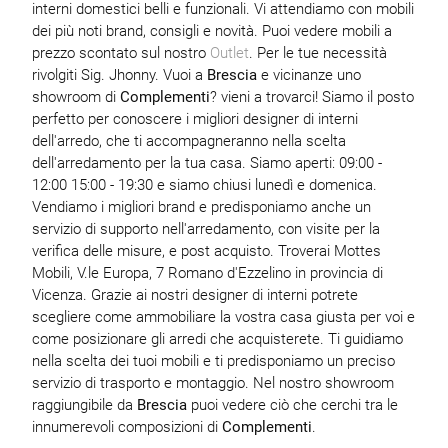
interni domestici belli e funzionali. Vi attendiamo con mobili
dei più noti brand, consigli e novità. Puoi vedere mobili a
prezzo scontato sul nostro
Outlet
. Per le tue necessità
rivolgiti Sig. Jhonny. Vuoi a
Brescia
e vicinanze uno
showroom di
Complementi
? vieni a trovarci! Siamo il posto
perfetto per conoscere i migliori designer di interni
dell'arredo, che ti accompagneranno nella scelta
dell'arredamento per la tua casa. Siamo aperti: 09:00 -
12:00 15:00 - 19:30 e siamo chiusi lunedì e domenica.
Vendiamo i migliori brand e predisponiamo anche un
servizio di supporto nell'arredamento, con visite per la
verifica delle misure, e post acquisto. Troverai Mottes
Mobili, V.le Europa, 7 Romano d'Ezzelino in provincia di
Vicenza. Grazie ai nostri designer di interni potrete
scegliere come ammobiliare la vostra casa giusta per voi e
come posizionare gli arredi che acquisterete. Ti guidiamo
nella scelta dei tuoi mobili e ti predisponiamo un preciso
servizio di trasporto e montaggio. Nel nostro showroom
raggiungibile da
Brescia
puoi vedere ciò che cerchi tra le
innumerevoli composizioni di
Complementi
.