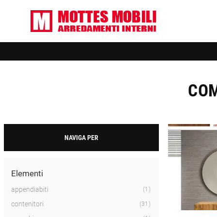
COM
NAVIGA PER
Elementi
appendiabiti
1
contenitori
31