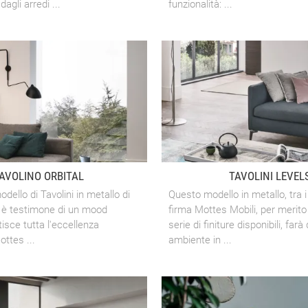
agli arredi ...
funzionalità: ...
AVOLINO ORBITAL
TAVOLINI LEVEL
odello di Tavolini in metallo di
Questo modello in metallo, tra i 
 è testimone di un mood
firma Mottes Mobili, per merito
tisce tutta l'eccellenza
serie di finiture disponibili, farà 
ottes ...
ambiente in ...