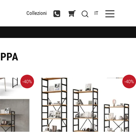
Collezioni
IT
APPA
-40%
-40%