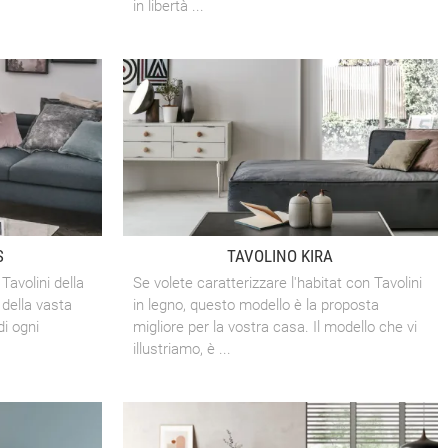
in libertà ...
S
TAVOLINO KIRA
Tavolini della
Se volete caratterizzare l'habitat con Tavolini
 della vasta
in legno, questo modello è la proposta
di ogni
migliore per la vostra casa. Il modello che vi
illustriamo, è ...