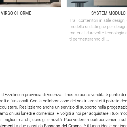
VIRGO 01 ORME
SYSTEM MODULO 
Tra i contenitori in stile design
modello si distingue per design
materiali durevoli e tecnologia
ti permetteranno di ...
d'Ezzelino in provincia di Vicenza. Il nostro punto vendita è punto di
elli e funzionali. Con la collaborazione dei nostri architetti potrete d
cquistare. Realizziamo anche un servizio di supporto nella progettazio
amo chiusi lunedì e domenica. Rivolgiti a noi per acquistare i tuoi mobi
migliori marchi, consigli e novità. Puoi vedere mobili convenienti su
lementi
a due passi da
Bassano del Grappa
; è il luogo ideale per in