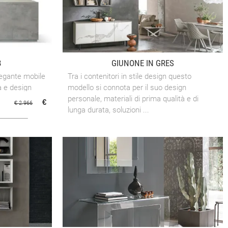
8
GIUNONE IN GRES
legante mobile
Tra i contenitori in stile design questo
à e design
modello si connota per il suo design
mbiente della
personale, materiali di prima qualità e di
€
€ 2.966
lunga durata, soluzioni ...