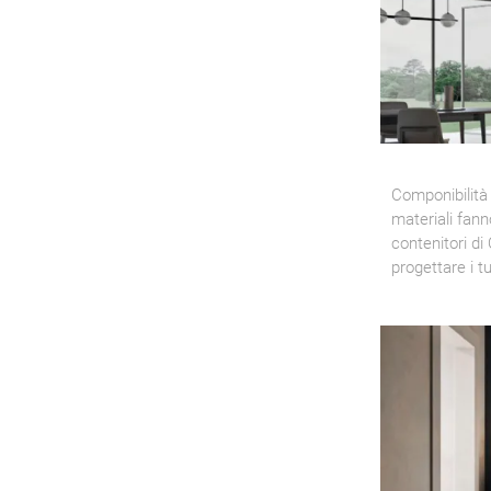
Componibilità
materiali fann
contenitori di
progettare i tu