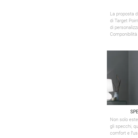
La proposta di
di Target Poi
di personalizz
Componibilità 
SP
Non solo este
gli specchi, q
comfort e l’usa