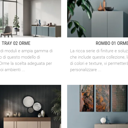
TRAY 02 ORME
ROMBO 01 ORM
 di moduli e ampia gamma di
La ricca serie di finiture e soluz
o di questo modello di
che include questa collezione, l
 Orme la scelta adeguata per
di colori e texture, vi permetter
oi ambienti ...
personalizzare ...