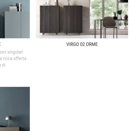
E
VIRGO 02 ORME
ioni singolari
a ricca offerta
à di