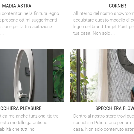
MADIA ASTRA
CORNER
 contenitori nella finitura legno
All'interno del nostro showroom
nt propone ottimi suggerimenti
acquistare questo modello di co
azione per la tua abitazione.
legno del brand Target Point pe
...
tua casa. Non solo ...
ECCHIERA PLEASURE
SPECCHIERA FLO
tica ma anche funzionalità: tra
Dentro al nostro store trovi qu
uesto modello garantisce il
specchi in Poliuretano per arre
bilità che tutti noi
casa. Non solo contenuto este