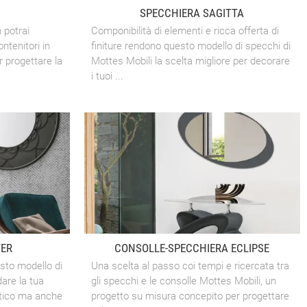
SPECCHIERA SAGITTA
 potrai
Componibilità di elementi e ricca offerta di
ntenitori in
finiture rendono questo modello di specchi di
r progettare la
Mottes Mobili la scelta migliore per decorare
i tuoi ...
WER
CONSOLLE-SPECCHIERA ECLIPSE
esto modello di
Una scelta al passo coi tempi e ricercata tra
dare la tua
gli specchi e le consolle Mottes Mobili, un
tico ma anche
progetto su misura concepito per progettare