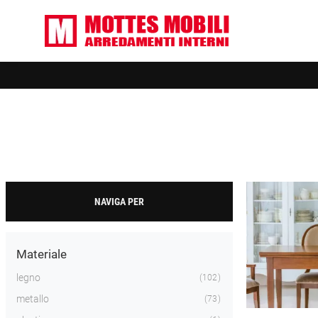
NAVIGA PER
Materiale
legno
102
metallo
73