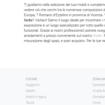
Ti guidiamo nella selezione dei tuoi mobili e compleme
vedere ciò che cerchi tra le numerose composizioni 
Europa, 7 Romano d'Ezzelino in provincia di Vicenza. 
Sedie
? Visitaci! Siamo il luogo ideale per incontrare 
esposizione è un luogo specializzato per tutto quello c
funzionali. Grazie ai nostri professionisti potrete sc
arredamenti a prezzo conveniente sul nostro
Outlet
. 
misurazione degli spazi, e post acquisto. Per le tue nec
CUCINE
ZONA N
Soggiorni
Cameret
Salotti
Arredo 
Mobili in legno
Complem
Tavoli
Porte