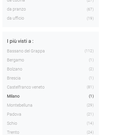
da cucina
27
da pranzo
67
da ufficio
19
I più visti a :
Bassano del Grappa
112
Bergamo
1
Bolzano
2
Brescia
1
Castelfranco veneto
81
Milano
1
Montebelluna
29
Padova
21
Schio
14
Trento
24