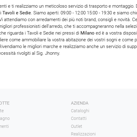
nti e ti realizziamo un meticoloso servizio di trasporto e montaggio. 
di
Tavoli e Sedie
. Siamo aperti: 09:00 - 12:00 15:00 - 19:30 e siamo chi
Vi attendiamo con arredamenti dei più noti brand, consigli e novità. C
i migliori professionisti dell'arredo, che ti accompagneranno nella selez
he riguarda i Tavoli e Sedie nei pressi di
Milano
ed è a vostra disposi
egliere come ammobiliare la vostra abitazione dei vostri sogni e come
Rivendiamo le migliori marche e realizziamo anche un servizio di supp
essità rivolgiti al Sig. Jhonny.
OTTE
AZIENDA
te
Cataloghi
bagno
Contatti
enti
Outlet
Realizzazioni