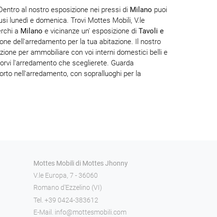
Dentro al nostro esposizione nei pressi di
Milano
puoi
usi lunedì e domenica. Trovi Mottes Mobili, V.le
erchi a
Milano
e vicinanze un' esposizione di
Tavoli e
ione dell'arredamento per la tua abitazione. Il nostro
zione per ammobiliare con voi interni domestici belli e
 porvi l'arredamento che sceglierete. Guarda
orto nell'arredamento, con sopralluoghi per la
Mottes Mobili di Mottes Jhonny
V.le Europa, 7 - 36060
Romano d'Ezzelino (VI)
Tel.
+39 0424-383612
E-Mail.
info@mottesmobili.com