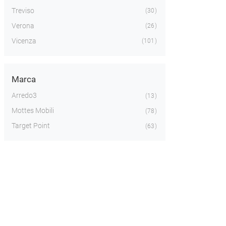
Treviso
30
Verona
26
Vicenza
101
Marca
Arredo3
13
Mottes Mobili
78
Target Point
63