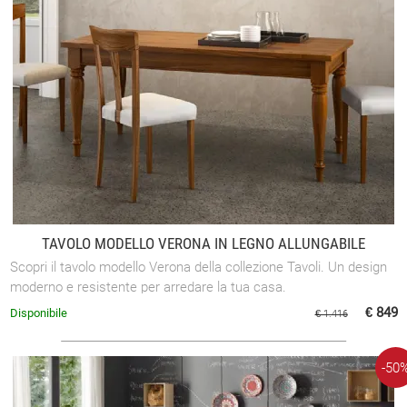
TAVOLO MODELLO VERONA IN LEGNO ALLUNGABILE
Scopri il tavolo modello Verona della collezione Tavoli. Un design
moderno e resistente per arredare la tua casa.
€ 849
Disponibile
€ 1.416
-50