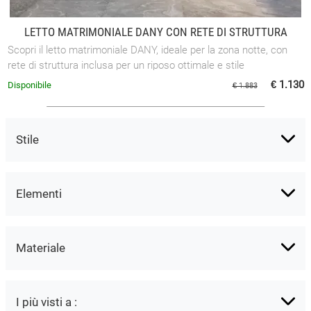
LETTO MATRIMONIALE DANY CON RETE DI STRUTTURA
Scopri il letto matrimoniale DANY, ideale per la zona notte, con
rete di struttura inclusa per un riposo ottimale e stile
contemporaneo.
€ 1.130
Disponibile
€ 1.883
Stile
Elementi
Materiale
I più visti a :