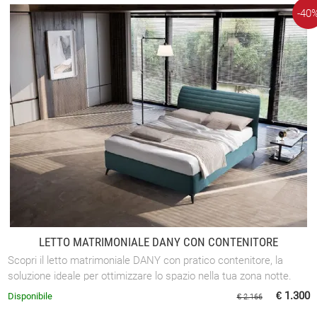
-40
LETTO MATRIMONIALE DANY CON CONTENITORE
Scopri il letto matrimoniale DANY con pratico contenitore, la
soluzione ideale per ottimizzare lo spazio nella tua zona notte.
€ 1.300
Disponibile
€ 2.166