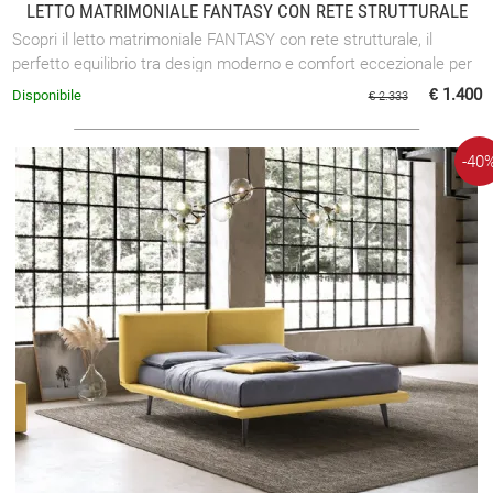
LETTO MATRIMONIALE FANTASY CON RETE STRUTTURALE
Scopri il letto matrimoniale FANTASY con rete strutturale, il
perfetto equilibrio tra design moderno e comfort eccezionale per
la tua zona notte.
€ 1.400
Disponibile
€ 2.333
-40