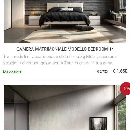
CAMERA MATRIMONIALE MODELLO BEDROOM 14
Tra i modelli in laccato opaco della firma Zg Mobili, ecco una
soluzione di grande gusto per la Zona notte della tua casa.
€ 1.650
Disponibile
€ 2.750
-40