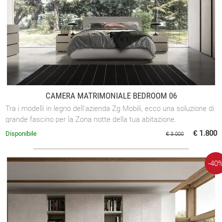
CAMERA MATRIMONIALE BEDROOM 06
Tra i modelli in legno dell'azienda Zg Mobili, ecco una soluzione di
grande fascino per la Zona notte della tua abitazione.
€ 1.800
Disponibile
€ 3.000
-40