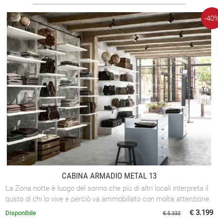
-40
CABINA ARMADIO METAL 13
La Zona notte è luogo del sonno che più di altri locali interpreta il
gusto di chi lo vive e perciò va ammobiliato con molta attenzione.
€ 3.199
Disponibile
€ 5.333