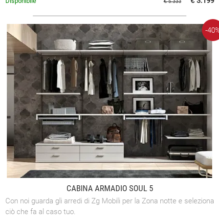
€ 3.199
Disponibile
€ 5.333
-40
CABINA ARMADIO SOUL 5
Con noi guarda gli arredi di Zg Mobili per la Zona notte e seleziona
ciò che fa al caso tuo.