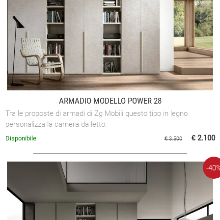
ARMADIO MODELLO POWER 28
Tra le proposte di armadi di Zg Mobili questo tipo in legno
personalizza la camera da letto.
€ 2.100
Disponibile
€ 3.500
-40