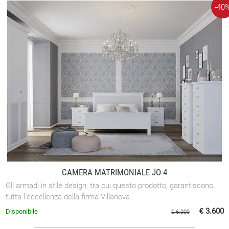
-40
CAMERA MATRIMONIALE JO 4
Gli armadi in stile design, tra cui questo prodotto, garantiscono
tutta l'eccellenza della firma Villanova.
€ 3.600
Disponibile
€ 6.000