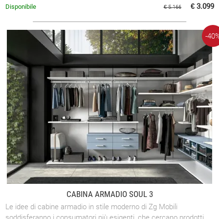
€ 3.099
Disponibile
€ 5.166
-40
CABINA ARMADIO SOUL 3
Le idee di cabine armadio in stile moderno di Zg Mobili
soddisferanno i consumatori più esigenti, che cercano prodotti