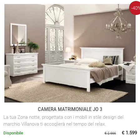
-40
CAMERA MATRIMONIALE JO 3
La tua Zona notte, progettata con i mobili in stile design del
marchio Villanova ti accoglierà nel tempo del relax.
€ 1.599
Disponibile
€ 2.666