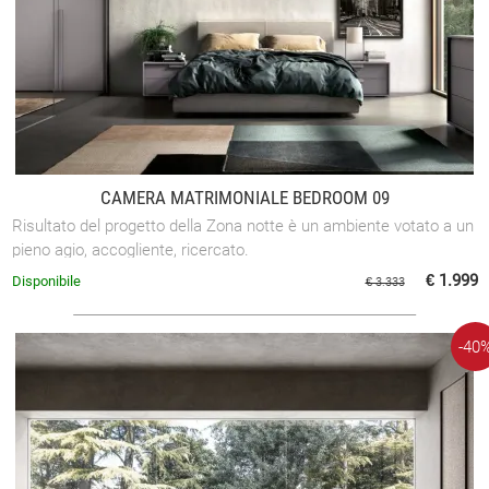
CAMERA MATRIMONIALE BEDROOM 09
Risultato del progetto della Zona notte è un ambiente votato a un
pieno agio, accogliente, ricercato.
€ 1.999
Disponibile
€ 3.333
-40