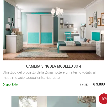
CAMERA SINGOLA MODELLO JO 4
Obiettivo del progetto della Zona notte è un interno votato al
massimo agio, accogliente, ricercato.
€ 3.800
Disponibile
€ 6.333
-40