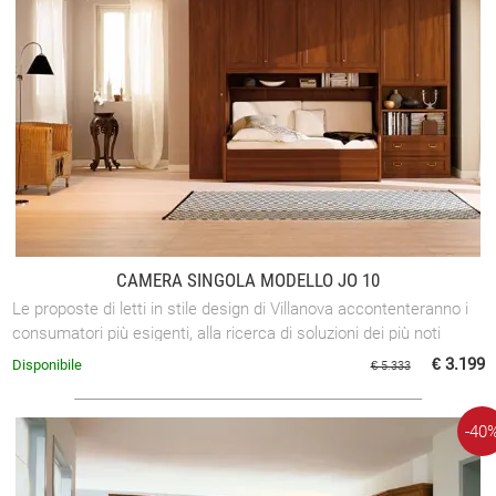
CAMERA SINGOLA MODELLO JO 10
Le proposte di letti in stile design di Villanova accontenteranno i
consumatori più esigenti, alla ricerca di soluzioni dei più noti
brand.
€ 3.199
Disponibile
€ 5.333
-40