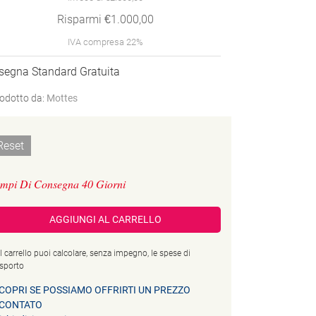
Risparmi €1.000,00
IVA compresa 22%
segna Standard Gratuita
odotto da:
Mottes
Reset
mpi Di Consegna 40 Giorni
AGGIUNGI AL CARRELLO
l carrello puoi calcolare, senza impegno, le spese di
asporto
COPRI SE POSSIAMO OFFRIRTI UN PREZZO
CONTATO