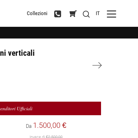
Collezioni
IT
i verticali
enditori Ufficiali
1.500,00 €
Da
Invece di
€2.500,00