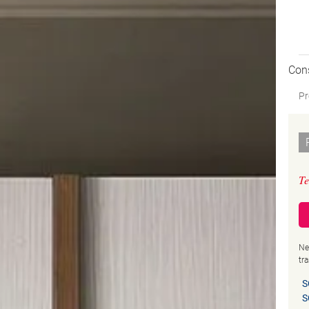
Con
Pr
Te
Ne
tr
S
S