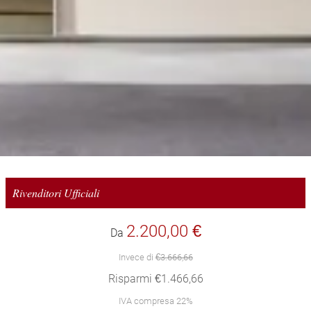
Rivenditori Ufficiali
2.200,00 €
Da
Invece di
€3.666,66
Risparmi €1.466,66
IVA compresa 22%