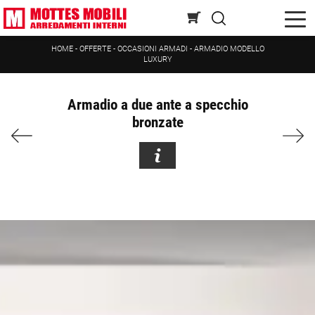
HOME
-
OFFERTE
-
OCCASIONI ARMADI
-
ARMADIO MODELLO
LUXURY
Armadio a due ante a specchio
bronzate