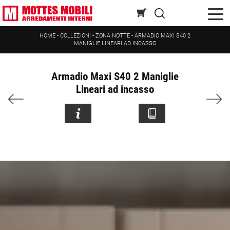
HOME
-
COLLEZIONI
-
ZONA NOTTE
-
ARMADIO MAXI S40 2
MANIGLIE LINEARI AD INCASSO
Armadio Maxi S40 2 Maniglie
Lineari ad incasso