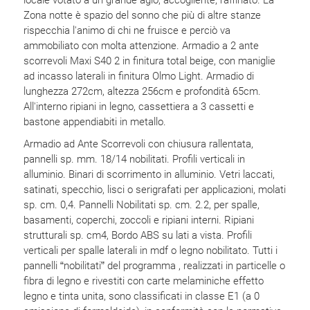
Zona notte è spazio del sonno che più di altre stanze
rispecchia l'animo di chi ne fruisce e perciò va
ammobiliato con molta attenzione. Armadio a 2 ante
scorrevoli Maxi S40 2 in finitura total beige, con maniglie
ad incasso laterali in finitura Olmo Light. Armadio di
lunghezza 272cm, altezza 256cm e profondità 65cm.
All'interno ripiani in legno, cassettiera a 3 cassetti e
bastone appendiabiti in metallo.
Armadio ad Ante Scorrevoli con chiusura rallentata,
pannelli sp. mm. 18/14 nobilitati. Profili verticali in
alluminio. Binari di scorrimento in alluminio. Vetri laccati,
satinati, specchio, lisci o serigrafati per applicazioni, molati
sp. cm. 0,4. Pannelli Nobilitati sp. cm. 2.2, per spalle,
basamenti, coperchi, zoccoli e ripiani interni. Ripiani
strutturali sp. cm4, Bordo ABS su lati a vista. Profili
verticali per spalle laterali in mdf o legno nobilitato. Tutti i
pannelli “nobilitati” del programma , realizzati in particelle o
fibra di legno e rivestiti con carte melaminiche effetto
legno e tinta unita, sono classificati in classe E1 (a 0