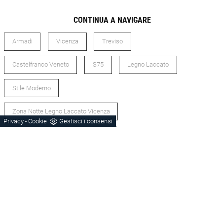
CONTINUA A NAVIGARE
Armadi
Vicenza
Treviso
Castelfranco Veneto
S75
Legno Laccato
Stile Moderno
Zona Notte Legno Laccato Vicenza
Privacy
Cookie
Gestisci i consensi
-
Zona Notte Legno Laccato Treviso
Zona Notte Stile Moderno Vicenza
Zona Notte Stile Moderno Treviso
Armadi Vicenza
Armadi Treviso