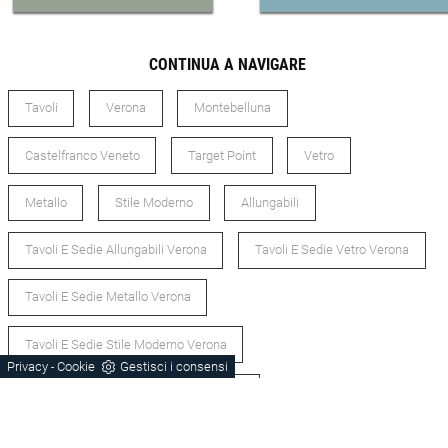
CONTINUA A NAVIGARE
Tavoli
Verona
Montebelluna
Castelfranco Veneto
Target Point
Vetro
Metallo
Stile Moderno
Allungabili
Tavoli E Sedie Allungabili Verona
Tavoli E Sedie Vetro Verona
Tavoli E Sedie Metallo Verona
Tavoli E Sedie Stile Moderno Verona
Privacy
Cookie
Gestisci i consensi
-
Tavoli E Sedie Allungabili Montebelluna
Tavoli E Sedie Allungabili Castelfranco Veneto