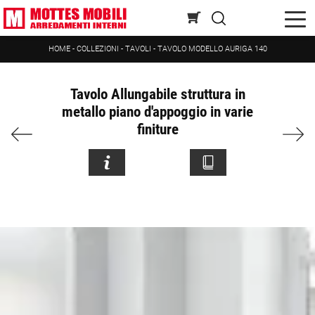
HOME
-
COLLEZIONI
-
TAVOLI
-
TAVOLO MODELLO AURIGA 140
Tavolo Allungabile struttura in
metallo piano d'appoggio in varie
finiture