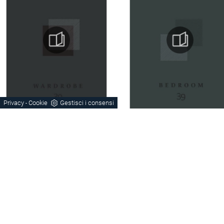
Privacy
Cookie
Gestisci i consensi
-
CONTINUA A NAVIGARE
Letti
Comodini
Treviso
Bassano Del Grappa
Montebelluna
Trentanove
Legno
Legno Laccato
Stile Moderno