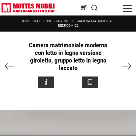
HOME
-
COLLEZIONI
-
ZONA NOTTE
-
CAMERA MATRIMONIALE
BEDROOM 02
Camera matrimoniale moderna
con letto in legno versione
giroletto, gruppo letto in legno
laccato