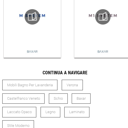
CONTINUA A NAVIGARE
Mobili Bagno Per Lavanderia
Verona
Castelfranco Veneto
Schio
Baxar
Laccato Opaco
Legno
Laminato
Stile Moderno