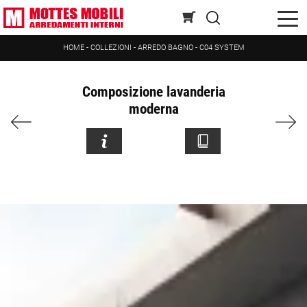
HOME
-
COLLEZIONI
-
ARREDO BAGNO
-
C04 SYSTEM
Composizione lavanderia
moderna