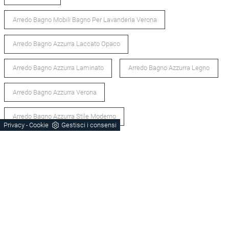
Arredo Bagno Mobili Bagno Per Lavanderia Verona
Arredo Bagno Azzurra Laccato Opaco
Arredo Bagno Azzurra Laminato
Arredo Bagno Azzurra Legno
Arredo Bagno Azzurra Verona
Arredo Bagno Azzurra Stile Moderno
Privacy
Cookie
Gestisci i consensi
-
Arredo Bagno Laccato Opaco Verona
Arredo Bagno Laminato Verona
Arredo Bagno Legno Verona
Arredo Bagno Stile Moderno Verona
Arredo Bagno Mobili Bagno Per Lavanderia Schio