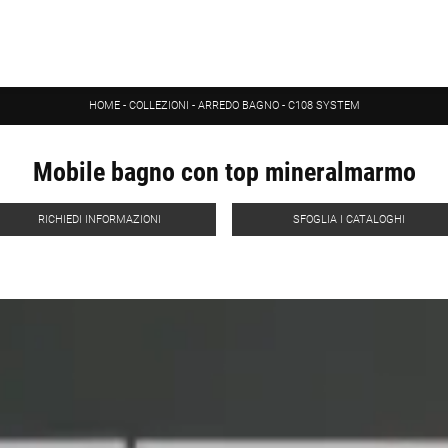
HOME
-
COLLEZIONI
-
ARREDO BAGNO
-
C108 SYSTEM
Mobile bagno con top mineralmarmo
RICHIEDI INFORMAZIONI
SFOGLIA I CATALOGHI