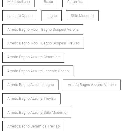
Montebelluna
Baxar
Ceramica
Laccato Opaco
Legno
Stile Moderno
Arredo Bagno Mobili Bagno Sospesi Verona
Arredo Bagno Mobili Bagno Sospesi Treviso
Arredo Bagno Azzurra Ceramica
Arredo Bagno Azzurra Laccato Opaco
Arredo Bagno Azzurra Legno
Arredo Bagno Azzurra Verona
Arredo Bagno Azzurra Treviso
Arredo Bagno Azzurra Stile Moderno
Arredo Bagno Ceramica Treviso