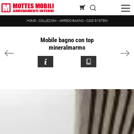
HOME
-
COLLEZIONI
-
ARREDO BAGNO
-
C203 SYSTEM
Mobile bagno con top
mineralmarmo