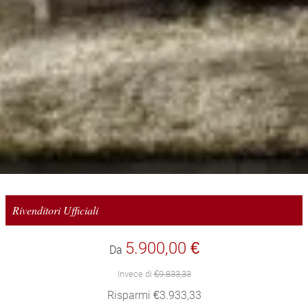
Rivenditori Ufficiali
5.900,00 €
Da
Invece di
€9.833,33
Risparmi €3.933,33