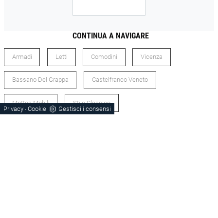
CONTINUA A NAVIGARE
Armadi
Letti
Comodini
Vicenza
Bassano Del Grappa
Castelfranco Veneto
Mottes Mobili
Stile Classico
Privacy
Cookie
Gestisci i consensi
-
Zona Notte Mottes Mobili Vicenza
Zona Notte Mottes Mobili Stile Classico
Zona Notte Stile Classico Vicenza
Armadi Vicenza
Letti Vicenza
Comodini Vicenza