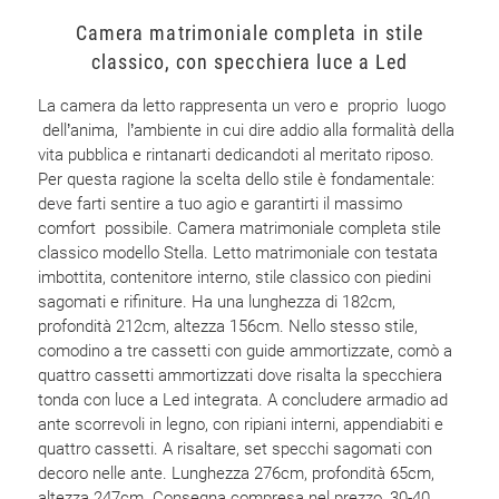
Camera matrimoniale completa in stile
classico, con specchiera luce a Led
La camera da letto rappresenta un vero e proprio luogo
dell’anima, l’ambiente in cui dire addio alla formalità della
vita pubblica e rintanarti dedicandoti al meritato riposo.
Per questa ragione la scelta dello stile è fondamentale:
deve farti sentire a tuo agio e garantirti il massimo
comfort possibile. Camera matrimoniale completa stile
classico modello Stella. Letto matrimoniale con testata
imbottita, contenitore interno, stile classico con piedini
sagomati e rifiniture. Ha una lunghezza di 182cm,
profondità 212cm, altezza 156cm. Nello stesso stile,
comodino a tre cassetti con guide ammortizzate, comò a
quattro cassetti ammortizzati dove risalta la specchiera
tonda con luce a Led integrata. A concludere armadio ad
ante scorrevoli in legno, con ripiani interni, appendiabiti e
quattro cassetti. A risaltare, set specchi sagomati con
decoro nelle ante. Lunghezza 276cm, profondità 65cm,
altezza 247cm. Consegna compresa nel prezzo, 30-40