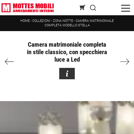
HOME
-
COLLEZIONI
-
ZONA NOTTE
-
CAMERA MATRIMONIALE
COMPLETA MODELLO STELLA
Camera matrimoniale completa
in stile classico, con specchiera
luce a Led