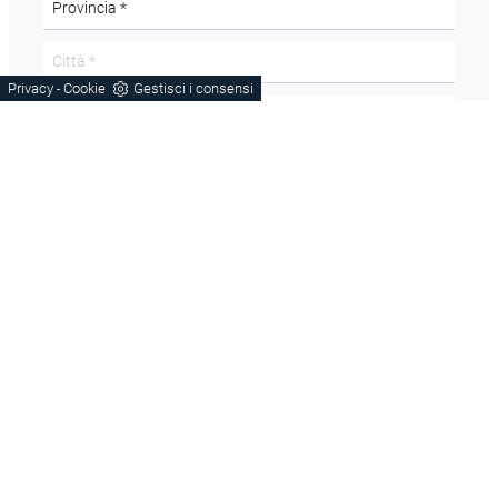
Privacy
Cookie
Gestisci i consensi
-
Acconsento all'informativa sulla
Privacy Policy
Domanda di sicurezza
Scrivere la parola "Fragole" al singolare