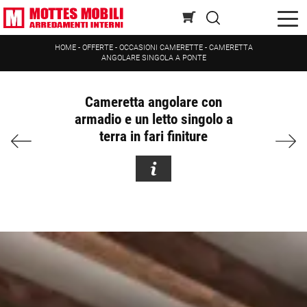
HOME
-
OFFERTE
-
OCCASIONI CAMERETTE
-
CAMERETTA
ANGOLARE SINGOLA A PONTE
Cameretta angolare con
armadio e un letto singolo a
terra in fari finiture