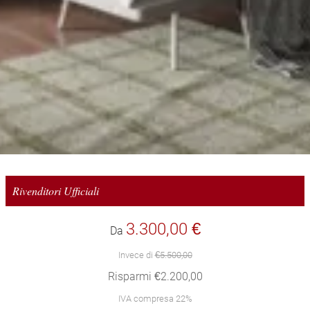
Rivenditori Ufficiali
3.300,00 €
Da
Invece di
€5.500,00
Risparmi €2.200,00
IVA compresa 22%