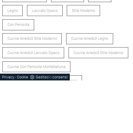
Legno
Laccato Opaco
Stile Moderno
Con Penisola
Cucine Arredo3 Stile Moderno
Cucine Arredo3 Legno
Cucine Arredo3 Laccato Opaco
Cucine Arredo3 Stile Moderno
Cucine Con Penisola Montebelluna
Privacy
Cookie
Gestisci i consensi
-
Cucine Con Penisola Bassano Del Grappa
POTREBBERO PIACERTI ANCHE