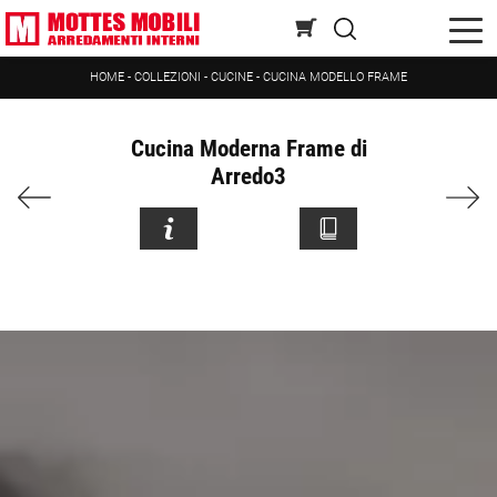
HOME
-
COLLEZIONI
-
CUCINE
-
CUCINA MODELLO FRAME
Cucina Moderna Frame di
Arredo3