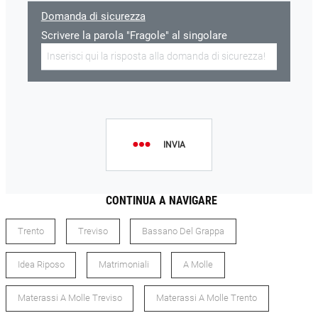
Domanda di sicurezza
Scrivere la parola "Fragole" al singolare
INVIA
CONTINUA A NAVIGARE
Trento
Treviso
Bassano Del Grappa
Idea Riposo
Matrimoniali
A Molle
Materassi A Molle Treviso
Materassi A Molle Trento