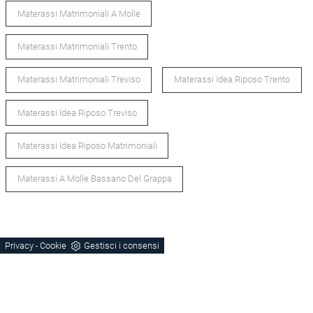
Materassi Matrimoniali A Molle
Materassi Matrimoniali Trento
Materassi Matrimoniali Treviso
Materassi Idea Riposo Trento
Materassi Idea Riposo Treviso
Materassi Idea Riposo Matrimoniali
Materassi A Molle Bassano Del Grappa
Privacy
Cookie
Gestisci i consensi
-
POTREBBERO PIACERTI ANCHE