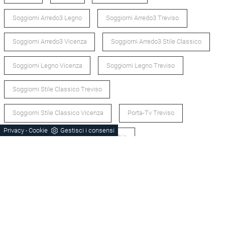
Soggiorni Arredo3 Legno
Soggiorni Arredo3 Treviso
Soggiorni Arredo3 Vicenza
Soggiorni Arredo3 Stile Classico
Soggiorni Legno Vicenza
Soggiorni Legno Treviso
Soggiorni Stile Classico Treviso
Soggiorni Stile Classico Vicenza
Porta-Tv Treviso
Privacy
Cookie
Gestisci i consensi
-
Porta-Tv Vicenza
Porta-Tv Schio
POTREBBERO PIACERTI ANCHE