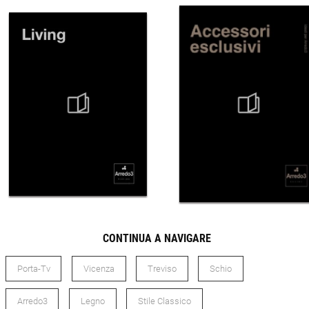
CONTINUA A NAVIGARE
Porta-Tv
Vicenza
Treviso
Schio
Arredo3
Legno
Stile Classico