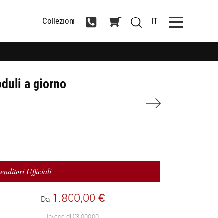
Collezioni
IT
oduli a giorno
enditori Ufficiali
1.800,00 €
Da
Invece di
€3.000,00