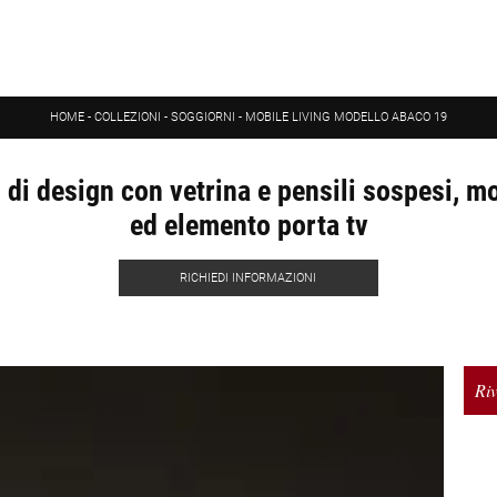
HOME
-
COLLEZIONI
-
SOGGIORNI
-
MOBILE LIVING MODELLO ABACO 19
 di design con vetrina e pensili sospesi, m
ed elemento porta tv
RICHIEDI INFORMAZIONI
Riv