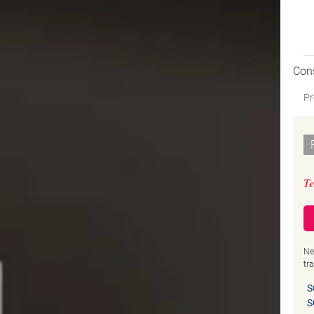
Con
Pr
Te
Ne
tr
S
S