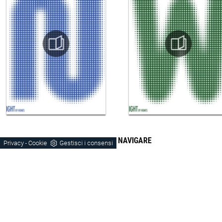
CONTINUA A NAVIGARE
Privacy
Cookie
Gestisci i consensi
-
Porta-Tv
Pensili
Vicenza
Montebelluna
Schio
Orme
Laminato
Legno
Laccato Opaco
Stile Moderno