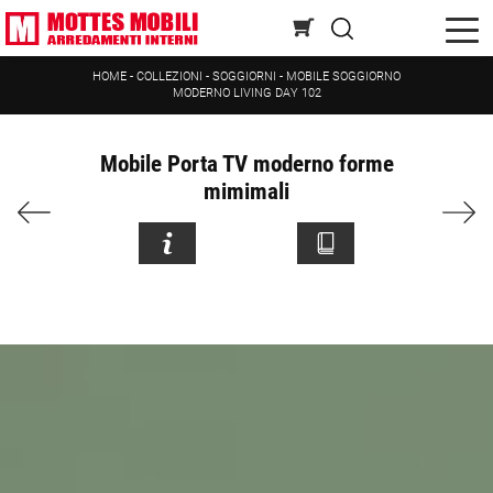
HOME
-
COLLEZIONI
-
SOGGIORNI
-
MOBILE SOGGIORNO
MODERNO LIVING DAY 102
Mobile Porta TV moderno forme
mimimali