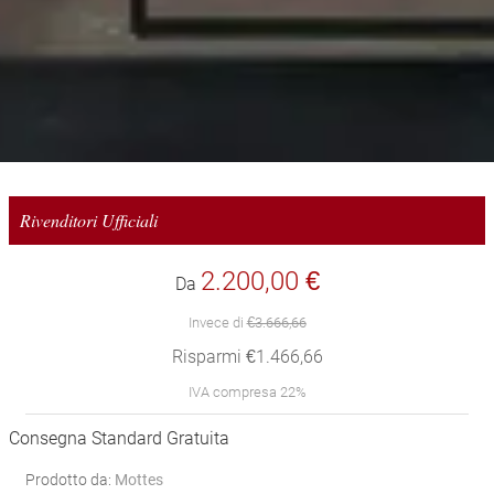
Rivenditori Ufficiali
2.200,00 €
Da
Invece di
€3.666,66
Risparmi €1.466,66
IVA compresa 22%
Consegna Standard Gratuita
Prodotto da:
Mottes