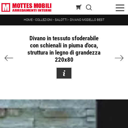
HOME
-
COLLEZIONI
-
SALOTTI
-
DIVANO MODELLO BEST
Divano in tessuto sfoderabile
con schienali in piuma d'oca,
struttura in legno di grandezza
220x80