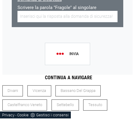
Scrivere la parola "Fragole" al singolare
INVIA
CONTINUA A NAVIGARE
Divani
Vicenza
Bassano Del Grappa
Castelfranco Veneto
Settebello
Tessuto
Privacy
Cookie
Gestisci i consensi
-
Stile Moderno
Lineari
Salotti Stile Moderno Vicenza
Divani Lineari