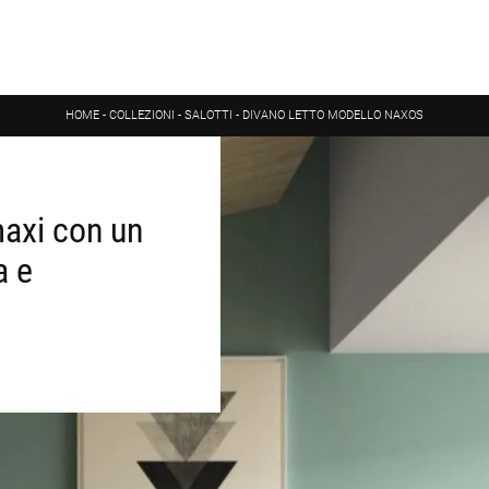
HOME
-
COLLEZIONI
-
SALOTTI
-
DIVANO LETTO MODELLO NAXOS
maxi con un
a e