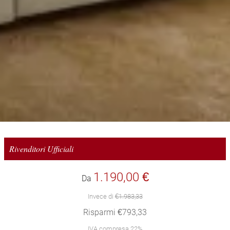
Rivenditori Ufficiali
1.190,00 €
Da
Invece di
€1.983,33
Risparmi €793,33
IVA compresa 22%