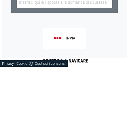
INVIA
CONTINUA A NAVIGARE
Privacy
Cookie
Gestisci i consensi
-
Divani
Vicenza
Bassano Del Grappa
Castelfranco Veneto
Tessuto
Stile Design
Lineari
Salotti Stile Design Vicenza
Divani Lineari