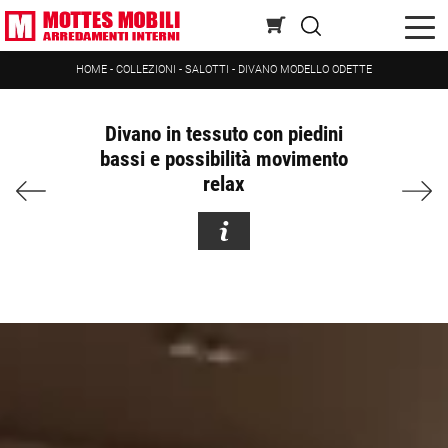
HOME
-
COLLEZIONI
-
SALOTTI
-
DIVANO MODELLO ODETTE
Divano in tessuto con piedini
bassi e possibilità movimento
relax