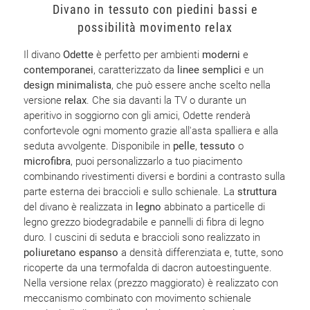
Divano in tessuto con piedini bassi e
possibilità movimento relax
Il divano
Odette
è perfetto per ambienti
moderni
e
contemporanei
, caratterizzato da
linee semplici
e un
design minimalista
, che può essere anche scelto nella
versione
relax
. Che sia davanti la TV o durante un
aperitivo in soggiorno con gli amici, Odette renderà
confortevole ogni momento grazie all'asta spalliera e alla
seduta avvolgente. Disponibile in
pelle
,
tessuto
o
microfibra
, puoi personalizzarlo a tuo piacimento
combinando rivestimenti diversi e bordini a contrasto sulla
parte esterna dei braccioli e sullo schienale. La
struttura
del divano è realizzata in
legno
abbinato a particelle di
legno grezzo biodegradabile e pannelli di fibra di legno
duro. I cuscini di seduta e braccioli sono realizzato in
poliuretano espanso
a densità differenziata e, tutte, sono
ricoperte da una termofalda di dacron autoestinguente.
Nella versione relax (prezzo maggiorato) è realizzato con
meccanismo combinato con movimento schienale