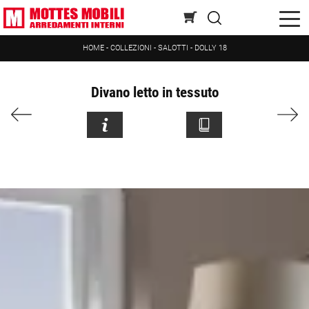
HOME
-
COLLEZIONI
-
SALOTTI
-
DOLLY 18
Divano letto in tessuto