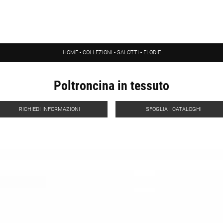
HOME
-
COLLEZIONI
-
SALOTTI
-
ELODIE
Poltroncina in tessuto
RICHIEDI INFORMAZIONI
SFOGLIA I CATALOGHI