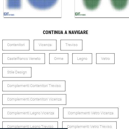
CONTINUA A NAVIGARE
Contenitori
Vicenza
Treviso
Castelfranco Veneto
Orme
Legno
Vetro
Stile Design
Complementi Contenitori Treviso
Complementi Contenitori Vicenza
Complementi Legno Vicenza
Complementi Vetro Vicenza
Complementi Legno Treviso
Complementi Vetro Treviso