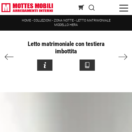
HOME
-
COLLEZIONI
-
ZONA NOTTE
-
LETTO MATRIMONIALE
MODELLO HERA
Letto matrimoniale con testiera
imbottita