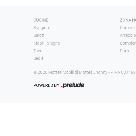
CUCINE
ZONA N
Soggiorni
Cameret
Salotti
Arredo 
Mobili in legno
Complem
Tavoli
Porte
Sedie
® 2026 Mottes Mobili di Mottes Jhonny - P.IVA 03148
POWERED BY