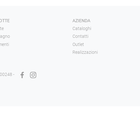
OTTE
AZIENDA
te
Cataloghi
bagno
Contatti
enti
Outlet
Realizzazioni
900248 -