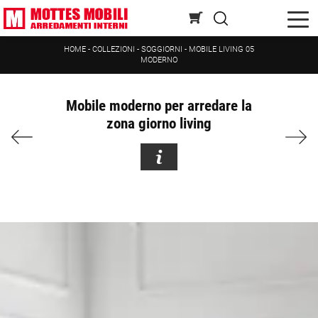
HOME
-
COLLEZIONI
-
SOGGIORNI
-
MOBILE LIVING 05
MODERNO
Mobile moderno per arredare la
zona giorno living