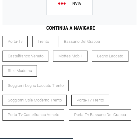
INVIA
CONTINUA A NAVIGARE
Porta-Tv
Trento
Bassano Del Grappa
Castelfranco Veneto
Mottes Mobili
Legno Laccato
Stile Moderno
Soggiorni Legno Laccato Trento
Soggiorni Stile Moderno Trento
Porta-Tv Trento
Porta-Tv Castelfranco Veneto
Porta-Tv Bassano Del Grappa