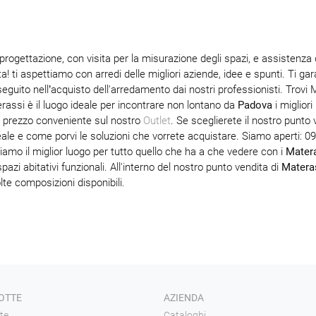
rogettazione, con visita per la misurazione degli spazi, e assistenza 
ita! ti aspettiamo con arredi delle migliori aziende, idee e spunti. Ti 
 seguito nell’acquisto dell'arredamento dai nostri professionisti. Trov
erassi è il luogo ideale per incontrare non lontano da
Padova
i migliori
 a prezzo conveniente sul nostro
Outlet
. Se sceglierete il nostro punto 
le e come porvi le soluzioni che vorrete acquistare. Siamo aperti: 09:
Siamo il miglior luogo per tutto quello che ha a che vedere con i
Matera
azi abitativi funzionali. All'interno del nostro punto vendita di
Matera
te composizioni disponibili.
OTTE
AZIENDA
te
Cataloghi