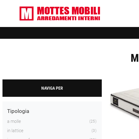
M
NAVIGA PER
Tipologia
a molle
25
in lattice
3