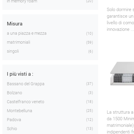
in memory foam
20
Solo dormire 
garantisce un 
livello di como
Misura
innovazione ..
a una piazza e mezza
10
matrimoniali
59
singoli
6
I più visti a :
Bassano del Grappa
37
Bolzano
3
Castelfranco veneto
18
Montebelluna
25
La struttura 
da 1500 Minim
Padova
12
matrimoniale),
Schio
13
indipendenti fr