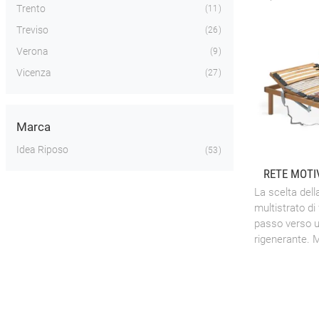
Trento
11
Treviso
26
Verona
9
Vicenza
27
Marca
Idea Riposo
53
RETE MOTI
La scelta dell
multistrato di
passo verso u
rigenerante. M