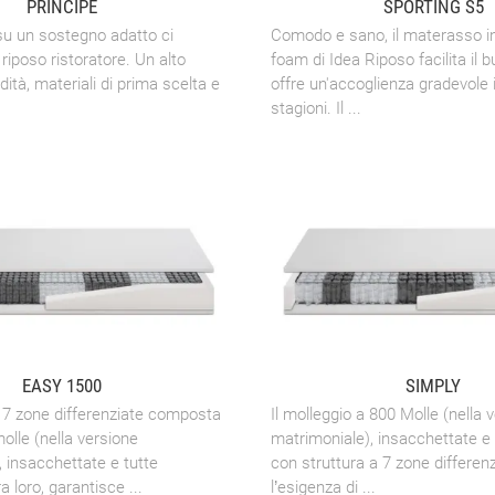
PRINCIPE
SPORTING S5
su un sostegno adatto ci
Comodo e sano, il materasso 
riposo ristoratore. Un alto
foam di Idea Riposo facilita il 
dità, materiali di prima scelta e
offre un'accoglienza gradevole i
.
stagioni. Il ...
EASY 1500
SIMPLY
a 7 zone differenziate composta
Il molleggio a 800 Molle (nella 
olle (nella versione
matrimoniale), insacchettate e 
 insacchettate e tutte
con struttura a 7 zone differen
a loro, garantisce ...
l’esigenza di ...