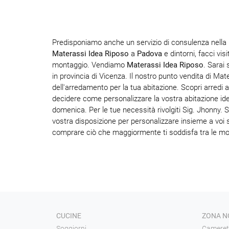
Predisponiamo anche un servizio di consulenza nella p
Materassi Idea Riposo
a
Padova
e dintorni, facci vis
montaggio. Vendiamo
Materassi Idea Riposo
. Sarai
in provincia di Vicenza. Il nostro punto vendita di Mat
dell'arredamento per la tua abitazione. Scopri arredi
decidere come personalizzare la vostra abitazione idea
domenica. Per le tue necessità rivolgiti Sig. Jhonny. 
vostra disposizione per personalizzare insieme a voi sp
comprare ciò che maggiormente ti soddisfa tra le mol
CUCINE
ZONA N
Soggiorni
Cameret