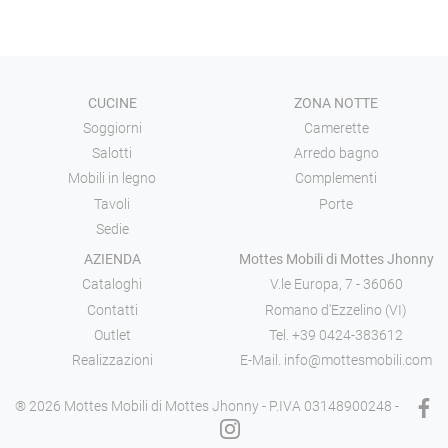
CUCINE
ZONA NOTTE
Soggiorni
Camerette
Salotti
Arredo bagno
Mobili in legno
Complementi
Tavoli
Porte
Sedie
AZIENDA
Mottes Mobili di Mottes Jhonny
Cataloghi
V.le Europa, 7 - 36060
Contatti
Romano d'Ezzelino (VI)
Outlet
Tel.
+39 0424-383612
Realizzazioni
E-Mail.
info@mottesmobili.com
® 2026 Mottes Mobili di Mottes Jhonny - P.IVA 03148900248 -