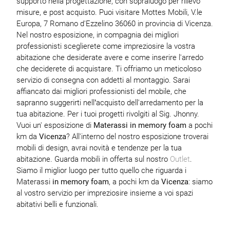
supporto nella progettazione, con sopraluogo per rilievo
misure, e post acquisto. Puoi visitare Mottes Mobili, V.le
Europa, 7 Romano d'Ezzelino 36060 in provincia di Vicenza.
Nel nostro esposizione, in compagnia dei migliori
professionisti sceglierete come impreziosire la vostra
abitazione che desiderate avere e come inserire l'arredo
che deciderete di acquistare. Ti offriamo un meticoloso
servizio di consegna con addetti al montaggio. Sarai
affiancato dai migliori professionisti del mobile, che
sapranno suggerirti nell’acquisto dell'arredamento per la
tua abitazione. Per i tuoi progetti rivolgiti al Sig. Jhonny.
Vuoi un' esposizione di
Materassi
in memory foam
a pochi
km da
Vicenza
? All'interno del nostro esposizione troverai
mobili di design, avrai novità e tendenze per la tua
abitazione. Guarda mobili in offerta sul nostro
Outlet
.
Siamo il miglior luogo per tutto quello che riguarda i
Materassi
in memory foam
, a pochi km da
Vicenza
: siamo
al vostro servizio per impreziosire insieme a voi spazi
abitativi belli e funzionali.