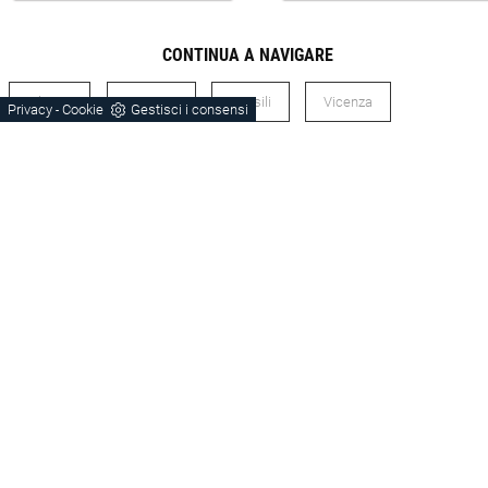
CONTINUA A NAVIGARE
Librerie
Porta-Tv
Pensili
Vicenza
Privacy
Cookie
Gestisci i consensi
-
Bassano Del Grappa
Castelfranco Veneto
Orme
Laminato
Stile Moderno
Soggiorni Laminato Vicenza
Soggiorni Stile Moderno Vicenza
Librerie Vicenza
Pensili Vicenza
Porta-Tv Vicenza
Librerie Castelfranco Veneto
Librerie Bassano Del Grappa
Porta-Tv Castelfranco Veneto
Porta-Tv Bassano Del Grappa
Pensili Castelfranco Veneto
Pensili Bassano Del Grappa