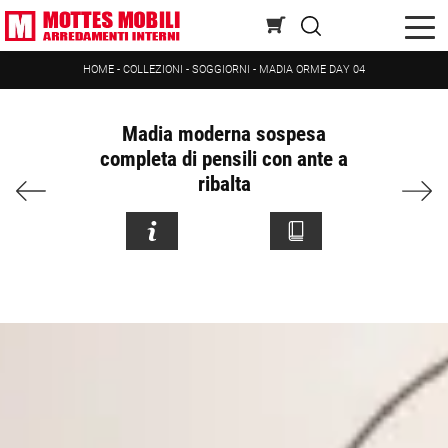
HOME
-
COLLEZIONI
-
SOGGIORNI
-
MADIA ORME DAY 04
Madia moderna sospesa
completa di pensili con ante a
ribalta