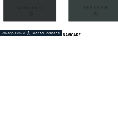
Privacy
Cookie
Gestisci i consensi
-
CONTINUA A NAVIGARE
Armadi
Vicenza
Verona
Padova
Trentanove
Legno
Stile Moderno
Zona Notte Legno Padova
Zona Notte Legno Vicenza
Zona Notte Legno Verona
Zona Notte Stile Moderno Verona
Zona Notte Stile Moderno Vicenza
Zona Notte Stile Moderno Padova
Armadi Vicenza