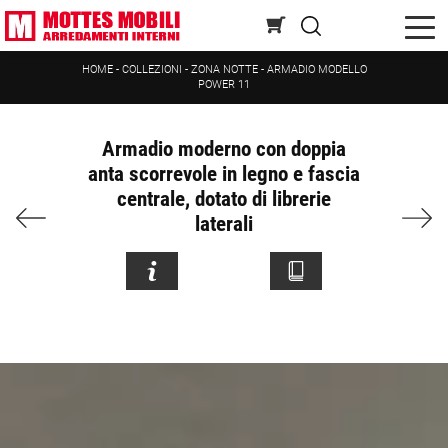
HOME
-
COLLEZIONI
-
ZONA NOTTE
-
ARMADIO MODELLO
POWER 11
Armadio moderno con doppia
anta scorrevole in legno e fascia
centrale, dotato di librerie
laterali