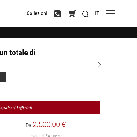
Collezioni
IT
un totale di
enditori Ufficiali
2.500,00 €
Da
Invece di
€4.166,67