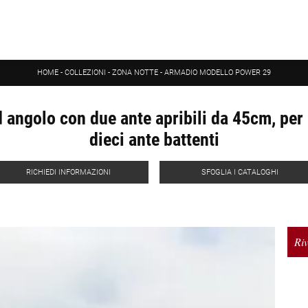
HOME
-
COLLEZIONI
-
ZONA NOTTE
-
ARMADIO MODELLO POWER 29
angolo con due ante apribili da 45cm, per 
dieci ante battenti
RICHIEDI INFORMAZIONI
SFOGLIA I CATALOGHI
Riv