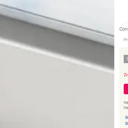
Con
Pr
Te
Ne
tr
S
S