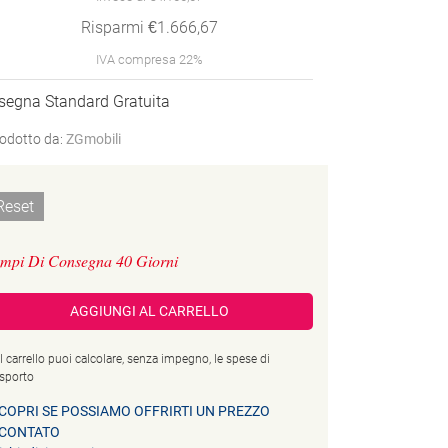
Risparmi €1.666,67
IVA compresa 22%
segna Standard Gratuita
odotto da:
ZGmobili
Reset
mpi Di Consegna 40 Giorni
AGGIUNGI AL CARRELLO
l carrello puoi calcolare, senza impegno, le spese di
asporto
COPRI SE POSSIAMO OFFRIRTI UN PREZZO
CONTATO