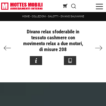
HOME
-
COLLEZIONI
-
SALOTTI
-
DIVANO SAUVANNE
Divano relax sfoderabile in
tessuto cashmere con
movimento relax a due motori,
di misure 208