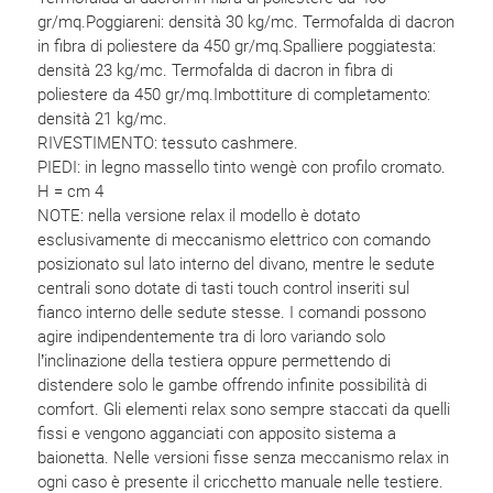
gr/mq.‎Poggiareni: densità 30 kg/mc.‎ Termofalda di dacron
in fibra di poliestere da 450 gr/mq.‎Spalliere poggiatesta:
densità 23 kg/mc.‎ Termofalda di dacron in fibra di
poliestere da 450 gr/mq.‎Imbottiture di completamento:
densità 21 kg/mc.‎
RIVESTIMENTO: tessuto cashmere.
PIEDI: in legno massello tinto wengè con profilo cromato.‎
H = cm 4
NOTE: nella versione relax il modello è dotato
esclusivamente di meccanismo elettrico con comando
posizionato sul lato interno del divano, mentre le sedute
centrali sono dotate di tasti touch control inseriti sul
fianco interno delle sedute stesse.‎ I comandi possono
agire indipendentemente tra di loro variando solo
l’inclinazione della testiera oppure permettendo di
distendere solo le gambe offrendo infinite possibilità di
comfort.‎ Gli elementi relax sono sempre staccati da quelli
fissi e vengono agganciati con apposito sistema a
baionetta.‎ Nelle versioni fisse senza meccanismo relax in
ogni caso è presente il cricchetto manuale nelle testiere.‎