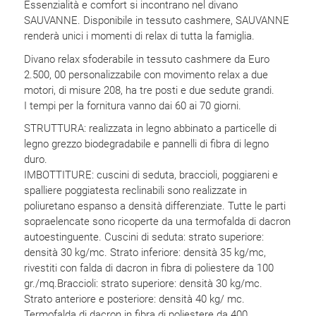
Essenzialità e comfort si incontrano nel divano
SAUVANNE. Disponibile in tessuto cashmere, SAUVANNE
renderà unici i momenti di relax di tutta la famiglia.
Divano relax sfoderabile in tessuto cashmere da Euro
2.500, 00 personalizzabile con movimento relax a due
motori, di misure 208, ha tre posti e due sedute grandi.
I tempi per la fornitura vanno dai 60 ai 70 giorni.
STRUTTURA: realizzata in legno abbinato a particelle di
legno grezzo biodegradabile e pannelli di fibra di legno
duro.‎
IMBOTTITURE: cuscini di seduta, braccioli, poggiareni e
spalliere poggiatesta reclinabili sono realizzate in
poliuretano espanso a densità differenziate.‎ Tutte le parti
sopraelencate sono ricoperte da una termofalda di dacron
autoestinguente.‎ Cuscini di seduta: strato superiore:
densità 30 kg/mc.‎ Strato inferiore: densità 35 kg/mc,
rivestiti con falda di dacron in fibra di poliestere da 100
gr.‎/mq.‎Braccioli: strato superiore: densità 30 kg/mc.‎
Strato anteriore e posteriore: densità 40 kg/ mc.‎
Termofalda di dacron in fibra di poliestere da 400