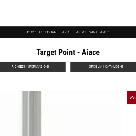
HOME
-
COLLEZIONI
-
TAVOLI
-
TARGET POINT - AIACE
Target Point - Aiace
RICHIEDI INFORMAZIONI
SFOGLIA I CATALOGHI
Riv