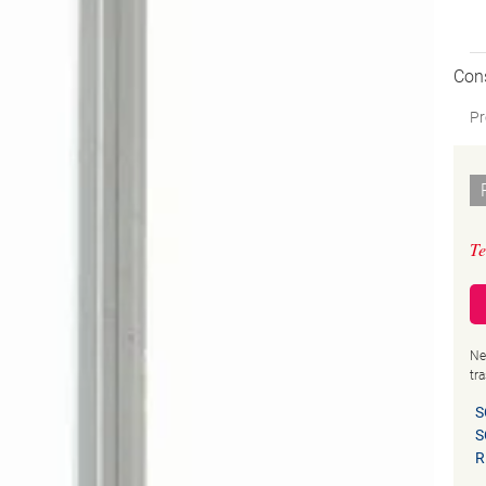
Con
Pr
Te
Ne
tr
S
S
R