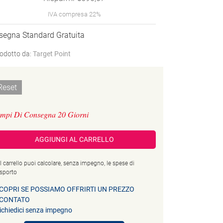
IVA compresa 22%
segna Standard Gratuita
odotto da:
Target Point
Reset
mpi Di Consegna 20 Giorni
AGGIUNGI AL CARRELLO
l carrello puoi calcolare, senza impegno, le spese di
asporto
COPRI SE POSSIAMO OFFRIRTI UN PREZZO
CONTATO
ichiedici senza impegno