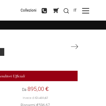
Collezioni
IT
enditori Ufficiali
895,00 €
Da
Invece di
€1.491,67
Risparmi €596,67