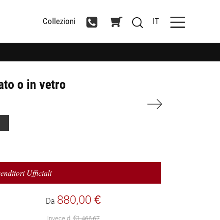
Collezioni
IT
to o in vetro
enditori Ufficiali
880,00 €
Da
Invece di
€1.466,67