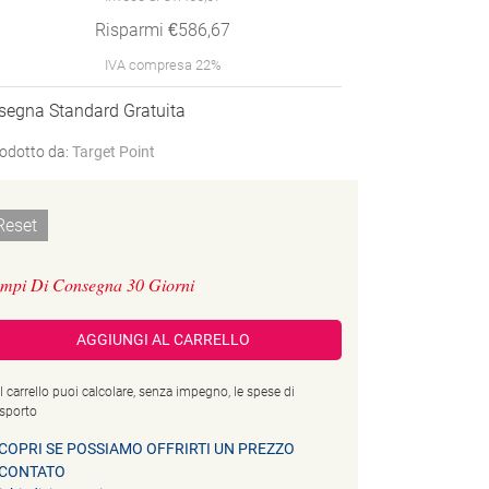
Risparmi €586,67
IVA compresa 22%
segna Standard Gratuita
odotto da:
Target Point
Reset
mpi Di Consegna 30 Giorni
AGGIUNGI AL CARRELLO
l carrello puoi calcolare, senza impegno, le spese di
asporto
COPRI SE POSSIAMO OFFRIRTI UN PREZZO
CONTATO