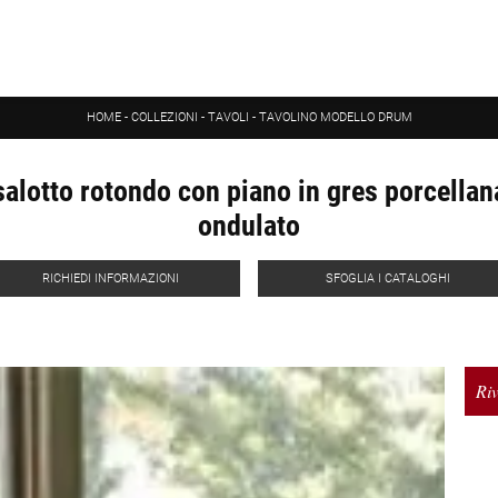
HOME
-
COLLEZIONI
-
TAVOLI
-
TAVOLINO MODELLO DRUM
salotto rotondo con piano in gres porcellana
ondulato
RICHIEDI INFORMAZIONI
SFOGLIA I CATALOGHI
Riv