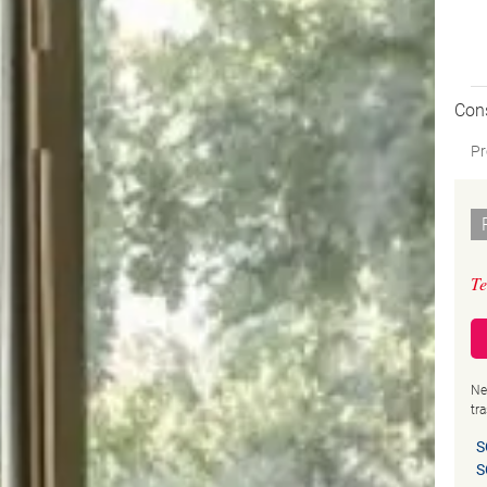
Con
Pr
Te
Ne
tr
S
S