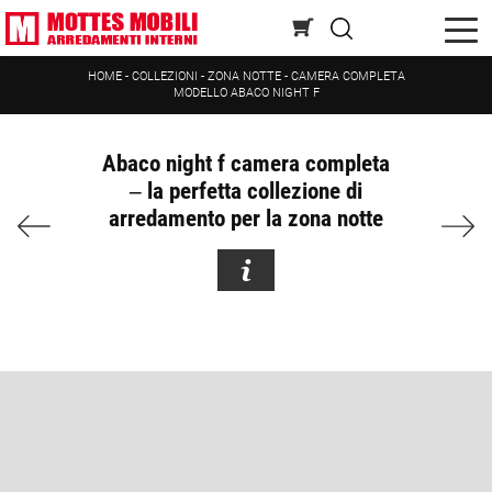
HOME
-
COLLEZIONI
-
ZONA NOTTE
-
CAMERA COMPLETA
MODELLO ABACO NIGHT F
Abaco night f camera completa
– la perfetta collezione di
arredamento per la zona notte