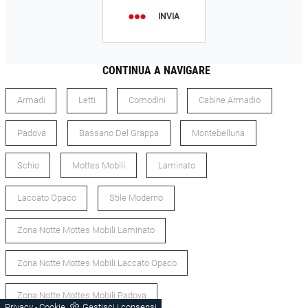
INVIA
CONTINUA A NAVIGARE
Armadi
Letti
Comodini
Cabine Armadio
Padova
Bassano Del Grappa
Montebelluna
Schio
Mottes Mobili
Laminato
Laccato Opaco
Stile Moderno
Zona Notte Mottes Mobili Laminato
Zona Notte Mottes Mobili Laccato Opaco
Zona Notte Mottes Mobili Padova
Privacy
Cookie
Gestisci i consensi
-