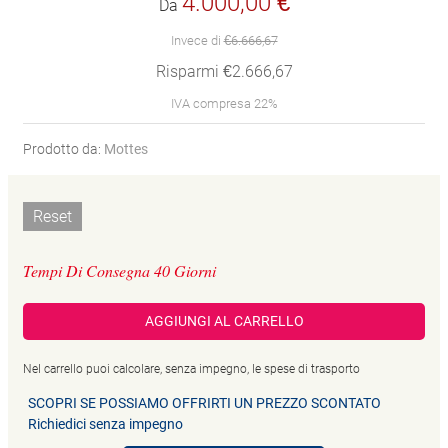
4.000,00 €
Da
Invece di
€6.666,67
Risparmi €2.666,67
IVA compresa 22%
Prodotto da:
Mottes
Reset
Tempi Di Consegna 40 Giorni
AGGIUNGI AL CARRELLO
Nel carrello puoi calcolare, senza impegno, le spese di trasporto
SCOPRI SE POSSIAMO OFFRIRTI UN PREZZO SCONTATO
Richiedici senza impegno