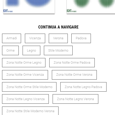
CONTINUA A NAVIGARE
Armadi
Vicenza
Verona
Padova
Orme
Legno
Stile Moderno
Zona Notte Orme Legno
Zona Notte Orme Padova
Zona Notte Orme Vicenza
Zona Notte Orme Verona
Zona Notte Orme Stile Moderno
Zona Notte Legno Padova
Zona Notte Legno Vicenza
Zona Notte Legno Verona
Zona Notte Stile Moderno Verona