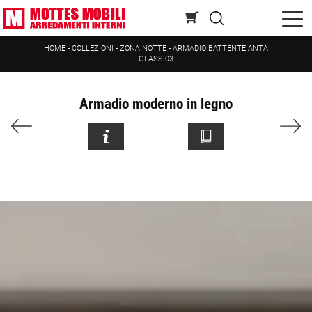
HOME
-
COLLEZIONI
-
ZONA NOTTE
-
ARMADIO BATTENTE ANTA
GLASS 03
Armadio moderno in legno